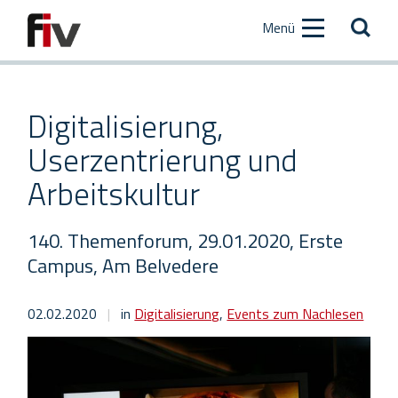
Zum
Zur
Menü
Inhalt
Hauptnavigation
[AK+1]
[AK+2]
Digitalisierung,
Userzentrierung und
Arbeitskultur
140. Themenforum, 29.01.2020, Erste
Campus, Am Belvedere
02.02.2020
|
in
Digitalisierung
,
Events zum Nachlesen