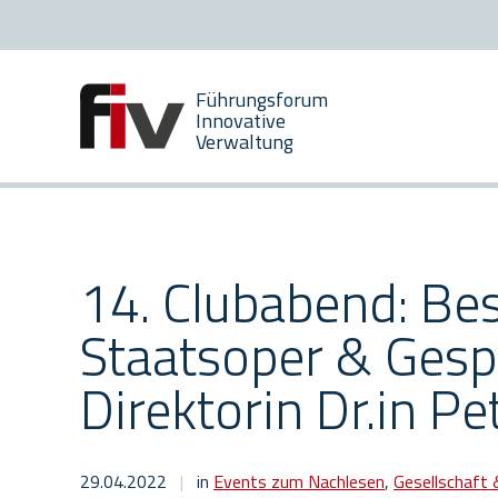
Zum
Zur
Inhalt
Hauptnavigation
[AK+1]
[AK+2]
Führungsforum
Innovative
Verwaltung
14. Clubabend: Be
Staatsoper & Gesp
Direktorin Dr.in P
29.04.2022
|
in
Events zum Nachlesen
,
Gesellschaft 