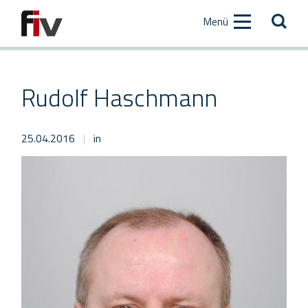
Zum
Zur
Menü
Inhalt
Hauptnavigation
[AK+1]
[AK+2]
Rudolf Haschmann
25.04.2016
|
in