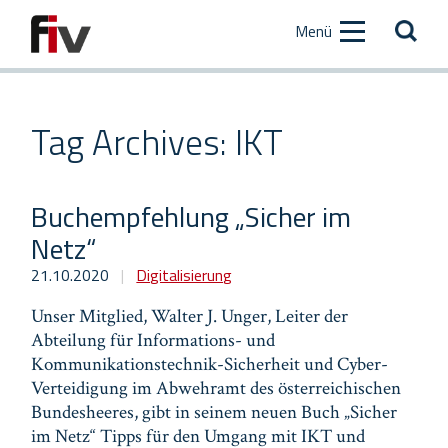
Zum
Zur
Menü
Inhalt
Hauptnavigation
[AK+1]
[AK+2]
Tag Archives: IKT
Buchempfehlung „Sicher im
Netz“
21.10.2020
|
Digitalisierung
Unser Mitglied, Walter J. Unger, Leiter der
Abteilung für Informations- und
Kommunikationstechnik-Sicherheit und Cyber-
Verteidigung im Abwehramt des österreichischen
Bundesheeres, gibt in seinem neuen Buch „Sicher
im Netz“ Tipps für den Umgang mit IKT und