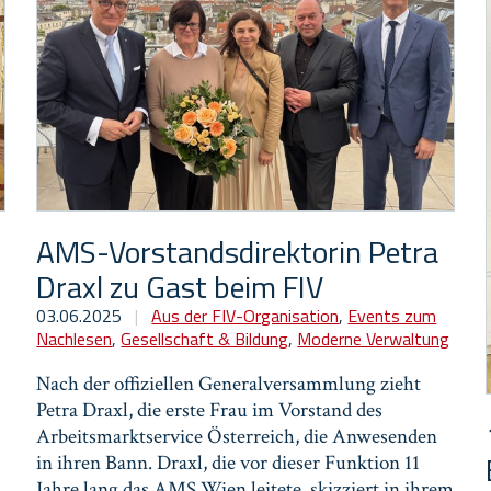
AMS-Vorstandsdirektorin Petra
Draxl zu Gast beim FIV
03.06.2025
|
Aus der FIV-Organisation
,
Events zum
Nachlesen
,
Gesellschaft & Bildung
,
Moderne Verwaltung
Nach der offiziellen Generalversammlung zieht
Petra Draxl, die erste Frau im Vorstand des
Arbeitsmarktservice Österreich, die Anwesenden
in ihren Bann. Draxl, die vor dieser Funktion 11
Jahre lang das AMS Wien leitete, skizziert in ihrem