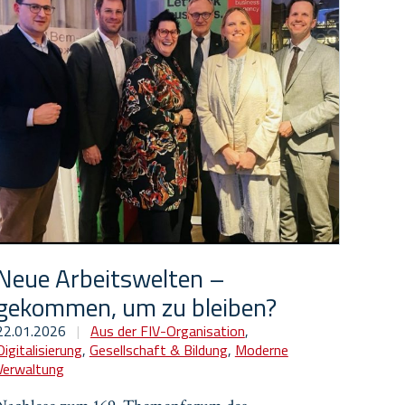
Neue Arbeitswelten –
gekommen, um zu bleiben?
22.01.2026
|
Aus der FIV-Organisation
,
Digitalisierung
,
Gesellschaft & Bildung
,
Moderne
Verwaltung