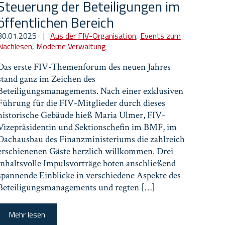
Steuerung der Beteiligungen im
öffentlichen Bereich
30.01.2025
|
Aus der FIV-Organisation
,
Events zum
Nachlesen
,
Moderne Verwaltung
Das erste FIV-Themenforum des neuen Jahres
stand ganz im Zeichen des
Beteiligungsmanagements. Nach einer exklusiven
Führung für die FIV-Mitglieder durch dieses
historische Gebäude hieß Maria Ulmer, FIV-
Vizepräsidentin und Sektionschefin im BMF, im
Dachausbau des Finanzministeriums die zahlreich
erschienenen Gäste herzlich willkommen. Drei
inhaltsvolle Impulsvorträge boten anschließend
spannende Einblicke in verschiedene Aspekte des
Beteiligungsmanagements und regten […]
Mehr lesen