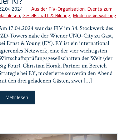
der KI?
22.04.2024
|
Aus der FIV-Organisation
,
Events zum
Nachlesen
,
Gesellschaft & Bildung
,
Moderne Verwaltung
Am 17.04.2024 war das FIV im 34. Stockwerk des
IZD-Towers nahe der Wiener UNO-City zu Gast,
bei Ernst & Young (EY). EY ist ein international
agierendes Netzwerk, eine der vier wichtigsten
Wirtschaftsprüfungsgesellschaften der Welt (der
Big Four). Christian Horak, Partner im Bereich
Strategie bei EY, moderierte souverän den Abend
mit den drei geladenen Gästen, zwei […]
Mehr lesen