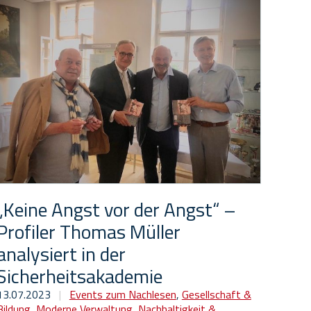
„Keine Angst vor der Angst“ –
Profiler Thomas Müller
analysiert in der
Sicherheitsakademie
13.07.2023
|
Events zum Nachlesen
,
Gesellschaft &
Bildung
,
Moderne Verwaltung
,
Nachhaltigkeit &