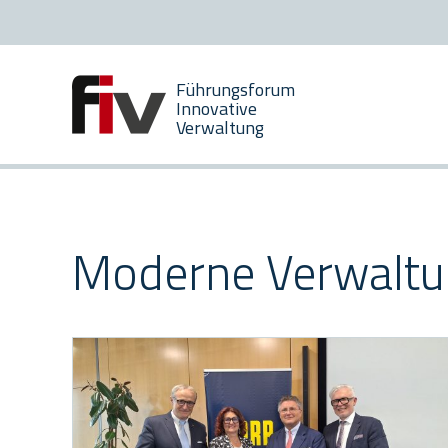
Zum
Zur
Inhalt
Hauptnavigation
[AK+1]
[AK+2]
Führungsforum
Innovative
Verwaltung
Moderne Verwalt