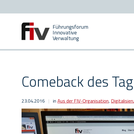
Zum
Zur
Inhalt
Hauptnavigation
[AK+1]
[AK+2]
Führungsforum
Innovative
Verwaltung
Comeback des Tag
23.04.2016
|
in
Aus der FIV-Organisation
,
Digitalisier