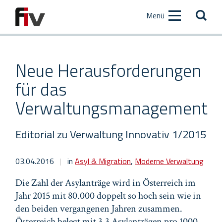
Zum
Zur
Menü
Inhalt
Hauptnavigation
[AK+1]
[AK+2]
Neue Herausforderungen
für das
Verwaltungsmanagement
Editorial zu Verwaltung Innovativ 1/2015
03.04.2016
|
in
Asyl & Migration
,
Moderne Verwaltung
Die Zahl der Asylanträge wird in Österreich im
Jahr 2015 mit 80.000 doppelt so hoch sein wie in
den beiden vergangenen Jahren zusammen.
Österreich belegt mit 3,3 Asylanträgen pro 1000