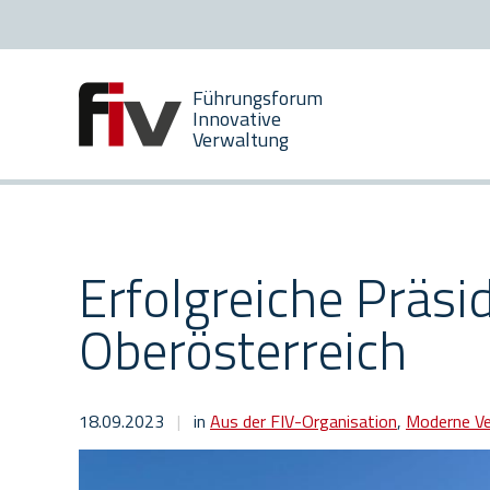
Zum
Zur
Inhalt
Hauptnavigation
[AK+1]
[AK+2]
Führungsforum
Innovative
Verwaltung
Erfolgreiche Präsi
Oberösterreich
18.09.2023
|
in
Aus der FIV-Organisation
,
Moderne V